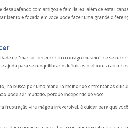
de desabafando com amigos e familiares, além de estar cans
har isento e focado em você pode fazer uma grande diferenç
cer
nidade de “marcar um encontro consigo mesmo”, de se reco
e ajuda para se reequilibrar e definir os melhores caminhos
o, na busca por uma maneira melhor de enfrentar as dificu
 não pode ser mudado, porque independe de você.
a frustração vire mágoa irreversível, é cuidar para que voc
iso dar o primeiro passo, ter a coragem inicial para parar e