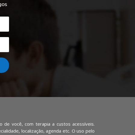
gos
 de você, com terapia a custos acessíveis.
ialidade, localização, agenda etc. O uso pelo