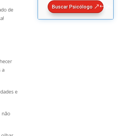
Buscar Psicólogo
ado de
a!
nhecer
 a
ldades e
ê não
 olhar