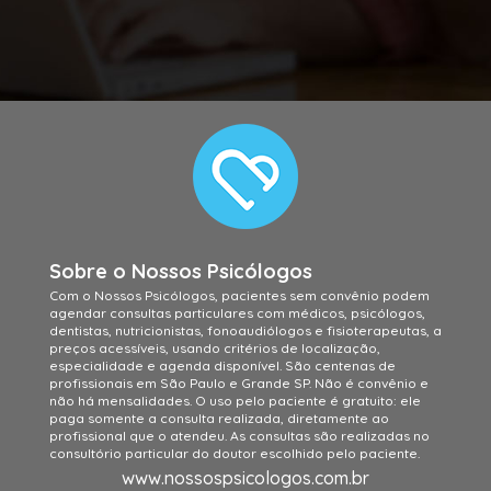
Sobre o Nossos Psicólogos
Com o Nossos Psicólogos, pacientes sem convênio podem
agendar consultas particulares com médicos, psicólogos,
dentistas, nutricionistas, fonoaudiólogos e fisioterapeutas, a
preços acessíveis, usando critérios de localização,
especialidade e agenda disponível. São centenas de
profissionais em São Paulo e Grande SP. Não é convênio e
não há mensalidades. O uso pelo paciente é gratuito: ele
paga somente a consulta realizada, diretamente ao
profissional que o atendeu. As consultas são realizadas no
consultório particular do doutor escolhido pelo paciente.
www.nossospsicologos.com.br